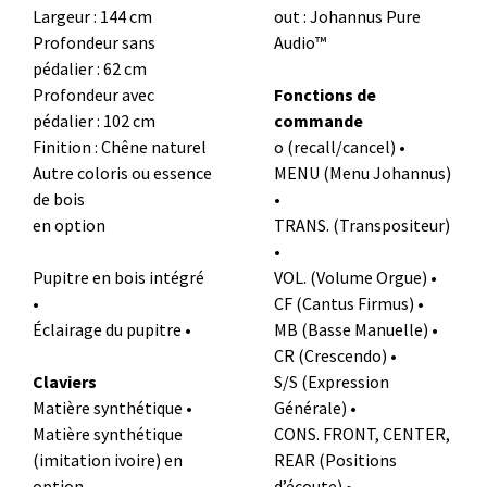
Largeur : 144 cm
out : Johannus Pure
Profondeur sans
Audio™
pédalier : 62 cm
Profondeur avec
Fonctions de
pédalier : 102 cm
commande
Finition : Chêne naturel
o (recall/cancel) •
Autre coloris ou essence
MENU (Menu Johannus)
de bois
•
en option
TRANS. (Transpositeur)
•
Pupitre en bois intégré
VOL. (Volume Orgue) •
•
CF (Cantus Firmus) •
Éclairage du pupitre •
MB (Basse Manuelle) •
CR (Crescendo) •
Claviers
S/S (Expression
Matière synthétique •
Générale) •
Matière synthétique
CONS. FRONT, CENTER,
(imitation ivoire) en
REAR (Positions
option
d’écoute) •